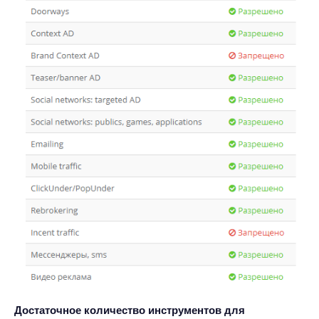
Достаточное количество инструментов для