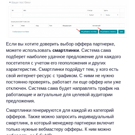
Если вы хотите доверить выбор оффера партнерке,
можете использовать
смартлинки
. Система сама
подберет наиболее удачное предложение для каждого
посетителя с учетом его геоположения и других
характеристик. Смартлинки подойдут тем, у кого есть
свой интернет-ресурс с трафиком. С ними не нужно
постоянно проверять, работает ли еще оффер или уже
отключен. Система сама будет направлять трафик на
работающие и актуальные для целевой аудитории
предложения.
Смартлинки генерируются для каждой из категорий
офферов. Также можно запросить индивидуальный
смартлинк, в который менеджер партнерки включит
только нужные вебмастеру офферы. К ним можно