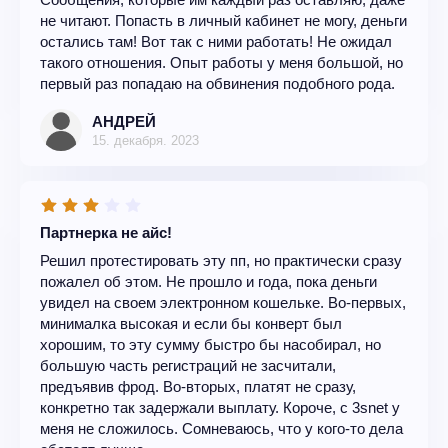
не читают. Попасть в личный кабинет не могу, деньги
остались там! Вот так с ними работать! Не ожидал
такого отношения. Опыт работы у меня большой, но
первый раз попадаю на обвинения подобного рода.
АНДРЕЙ
15. декабря. 2023
Партнерка не айс!
Решил протестировать эту пп, но практически сразу
пожалел об этом. Не прошло и года, пока деньги
увидел на своем электронном кошельке. Во-первых,
минималка высокая и если бы конверт был
хорошим, то эту сумму быстро бы насобирал, но
большую часть регистраций не засчитали,
предъявив фрод. Во-вторых, платят не сразу,
конкретно так задержали выплату. Короче, с 3snet у
меня не сложилось. Сомневаюсь, что у кого-то дела