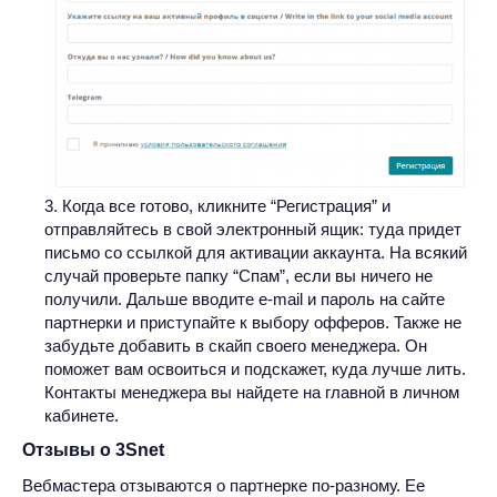
Когда все готово, кликните “Регистрация” и
отправляйтесь в свой электронный ящик: туда придет
письмо со ссылкой для активации аккаунта. На всякий
случай проверьте папку “Спам”, если вы ничего не
получили. Дальше вводите e-mail и пароль на сайте
партнерки и приступайте к выбору офферов. Также не
забудьте добавить в скайп своего менеджера. Он
поможет вам освоиться и подскажет, куда лучше лить.
Контакты менеджера вы найдете на главной в личном
кабинете.
Отзывы о 3Snet
Вебмастера отзываются о партнерке по-разному. Ее