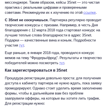
мессенджере. Таким образом, кейсы 3Snet — это чистая
практика с реальными цифрами и проверенными
советами. Рекомендуем их к изучению по этой
ссылке
.
С 3Snet не соскучишься.
Партнерка регулярно проводит
творческие конкурсы с призами. Например, в честь Дня
благодарения с 12 марта 2018 года стартовал конкурс на
лучшие теплые слова благодарности в адрес 3Snet.
Подарки — качественные вина и коньяк. Подробности
участия
тут
.
Еще раньше, в январе 2018 года, проводился конкурс
мемов на тему “Фродеры/фрод”. Результаты и творчество
победителей можно посмотреть
тут
.
Как зарегистрироваться в 3Snet
Процедура регистрации довольно проста: для получения
доступа к кабинету партнера не нужно ждать, пока заявку
промодерируют. Однако стоит уделить время заполнению
формы, чтобы в дальнейшем вам без проблем
заапрувили офферы, на которые вы хотите лить трафик.
Для регистрации нужно: