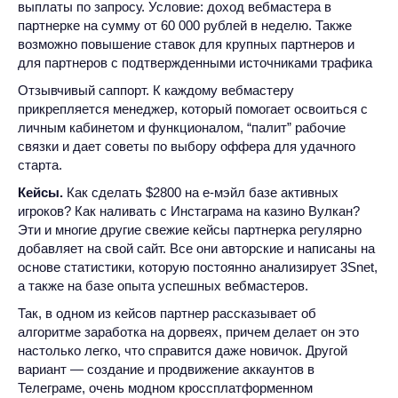
выплаты по запросу. Условие: доход вебмастера в
партнерке на сумму от 60 000 рублей в неделю. Также
возможно повышение ставок для крупных партнеров и
для партнеров с подтвержденными источниками трафика
Отзывчивый саппорт. К каждому вебмастеру
прикрепляется менеджер, который помогает освоиться с
личным кабинетом и функционалом, “палит” рабочие
связки и дает советы по выбору оффера для удачного
старта.
Кейсы.
Как сделать $2800 на е-мэйл базе активных
игроков? Как наливать с Инстаграма на казино Вулкан?
Эти и многие другие свежие кейсы партнерка регулярно
добавляет на свой сайт. Все они авторские и написаны на
основе статистики, которую постоянно анализирует 3Snet,
а также на базе опыта успешных вебмастеров.
Так, в одном из кейсов партнер рассказывает об
алгоритме заработка на дорвеях, причем делает он это
настолько легко, что справится даже новичок. Другой
вариант — создание и продвижение аккаунтов в
Телеграме, очень модном кроссплатформенном