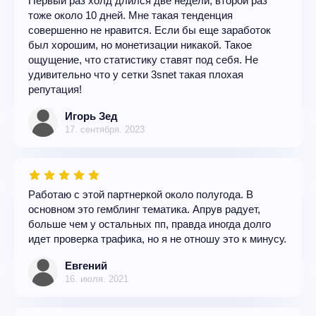
Первый раз холд длился две недели, второй раз
тоже около 10 дней. Мне такая тенденция
совершенно не нравится. Если бы еще заработок
был хорошим, но монетизации никакой. Такое
ощущение, что статистику ставят под себя. Не
удивительно что у сетки 3snet такая плохая
репутация!
Игорь Зед
17. сентября. 2023
Работаю с этой партнеркой около полугода. В
основном это гемблинг тематика. Апрув радует,
больше чем у остальных пп, правда иногда долго
идет проверка трафика, но я не отношу это к минусу.
Евгений
16. июля. 2021