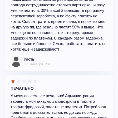
полгода сотрудничества столько партнерка ни разу
мне не платила. 30% и все! Завлекают в программу
перспективой заработка, а по факту платить не
хотят. Смысл тратить время и силы, я переключился
на другую пп, где реально платят 50% и выше. Что
мне еще не понравилось, так это регулярные
задержки по платежам. С каждым разом задержка
все больше и больше. Смысл работать - платить не
хотят, еще и задерживают!
гость
17. декабря. 2023
ПЕЧАЛЬНО
У меня совсем все печально! Администрация
забанила мой аккаунт. Заподозрили в том, что
трафик фродовый, оплате не подлежит. Потребовал
предъявить доказательства, но до сих пор жду.
Сообщения, которые им каждый раз оставляю, даже