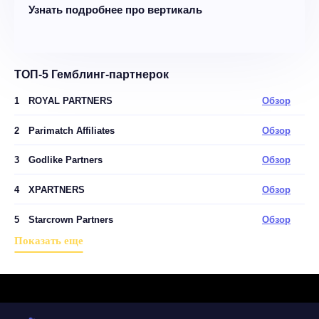
Узнать подробнее про вертикаль
ТОП-5 Гемблинг-партнерок
1
ROYAL PARTNERS
Обзор
2
Parimatch Affiliates
Обзор
3
Godlike Partners
Обзор
4
XPARTNERS
Обзор
5
Starcrown Partners
Обзор
Показать еще