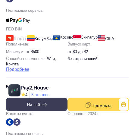
Платежные сервисы
ГЕО BIN
Косово
Сингапур
Гонконг
Колумбия
США
Пополнение
Выпуск карт
Минимум:
от $500
от $0 до $2
Способы пополнения:
Wire,
без ограничений
Крипта
Подробнее
5
Pay2.House
4
5 отзывов
На сайт
Промокод
Валюты счета
Основан в 2024 г.
Платежные сервисы