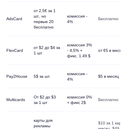
от 2,5€ за 1
шт., но
комиссия -
AdsCard
Бесплатно
первые 20
4%
бесплатно
комиссия 3%
от $2 до $4 за
FlexCard
- 4,5% +
от €5 в месяц
1 шт.
фикс. 1.49 $
комиссия -
Pay2House
5$ за шт.
$5 в месяц
4%
От $2 до $3
комиссия 0%
Multicards
Бесплатно
за 1 шт
+ фикс 2$
карты для
$10 за 1 карту в
рекламы
месяц, $49 за 5