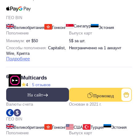
ГЕО BIN
Сингапур
Великобритания
Гонконг
Эстония
Пополнение
Выпуск карт
Минимум:
от $50
5$ за шт.
Способы пополнения:
Capitalist,
Неограниченно на 1 аккаунт
Wire, Крипта
Подробнее
6
Multicards
4
5 отзывов
На сайт
Промокод
Валюты счета
Основан в 2021 г.
ГЕО BIN
Великобритания
Гонконг
США
Турция
Эстония
Пополнение
Выпуск карт