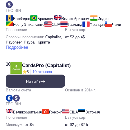
ГЕО BIN
Барбадос
Бразилия
Великобритания
Индия
Республика Конго
США
Таиланд
Франция
Чили
Пополнение
Выпуск карт
Способы пополнения:
Capitalist,
от $2 до 4$
Payoneer, Paypal, Крипта
Подробнее
10
CardsPro (Capitalist)
5
10 отзывов
На сайт
Валюты счета
Основан в 2014 г.
ГЕО BIN
Великобритания
Гонконг
США
Эстония
Пополнение
Выпуск карт
Минимум:
от $5
от $2 до $2.5