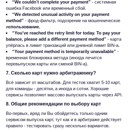
“We couldn’t complete your payment”
- системная
ошибка Facebook или временный сбой.
“We detected unusual activity on your payment
method”
- фрод-фильтр, подозрение на мошенническое
и
спользование.
“You've reached the retry limit for today. To pay your
balance, please add a different payment method”
- карта
упёрлась в лимит транзакций или дневной лимит BIN-а.
“Your payment method is temporarily unavailable”
-
временная блокировка метода (иногда лечится
перевыпуском карты или сменой BIN-а).
7. Сколько карт нужно арбитражнику?
Всё зависит от масштабов. Для тестов хватит 5-10 карт,
для команды - десятки, а иногда и сотни. Хорошие
сервисы позволяют массово выпускать карты через API.
8. Общие рекомендации по выбору карт
Во-первых, вряд ли Вы обойдетесь только одним
сервисом выпуска карт, тут как и в арбитраже действует
правило - тестировать сразу несколько вариантов.