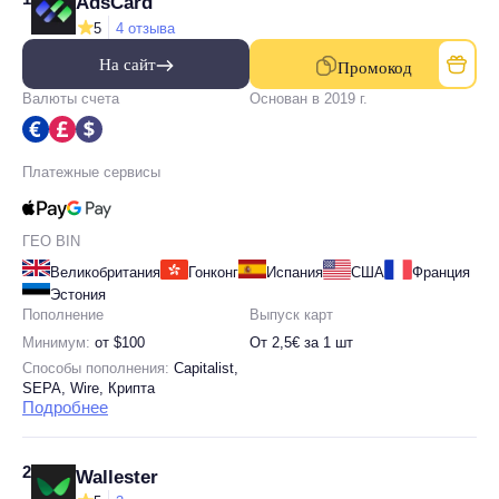
AdsCard
5
4 отзыва
На сайт
Промокод
Валюты счета
Основан в 2019 г.
Платежные сервисы
ГЕО BIN
Великобритания
Гонконг
Испания
США
Франция
Эстония
Пополнение
Выпуск карт
Минимум:
от $100
От 2,5€ за 1 шт
Способы пополнения:
Capitalist,
SEPA, Wire, Крипта
Подробнее
2
Wallester