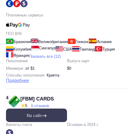
Платежные сервисы
ГЕО BIN
Бразилия
Великобритания
Гонконг
Испания
Сингапур
Колумбия
США
Таиланд
Турция
Франция
Показать все (12)
Пополнение
Выпуск карт
Минимум:
от $1
$0
Способы пополнения:
Крипта
Подробнее
4
[FBM] CARDS
5
6 отзывов
На сайт
Валюты счета
Основан в 2024 г.