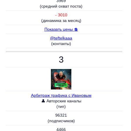
3969
(средний охват поста)
- 3010
(динамика за месяц)
Показать цены 💲
@teftelkaaa
(контакты)
3
Арбитраж трафика с Ивановым
👤 Авторские каналы
(тип)
96321
(подписчиков)
4466