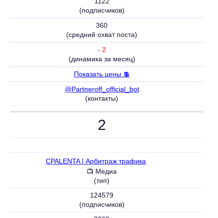
1122
(подписчиков)
360
(средний охват поста)
- 2
(динамика за месяц)
Показать цены 💲
@Partneroff_official_bot
(контакты)
2
CPALENTA | Арбитраж трафика
⚠️
📺 Медиа
(тип)
124579
(подписчиков)