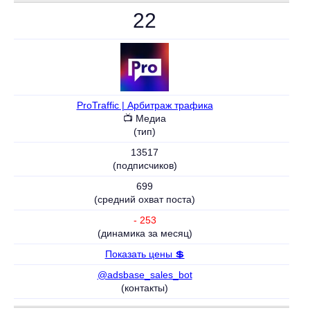
22
ProTraffic | Арбитраж трафика
📺 Медиа
(тип)
13517
(подписчиков)
699
(средний охват поста)
- 253
(динамика за месяц)
Показать цены 💲
@adsbase_sales_bot
(контакты)