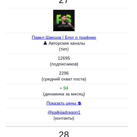
Павел Швецов | Блог о трафике
👤 Авторские каналы
(тип)
12695
(подписчиков)
2296
(средний охват поста)
+ 94
(динамика за месяц)
Показать цены 💲
@palkiiadragon1
(контакты)
28