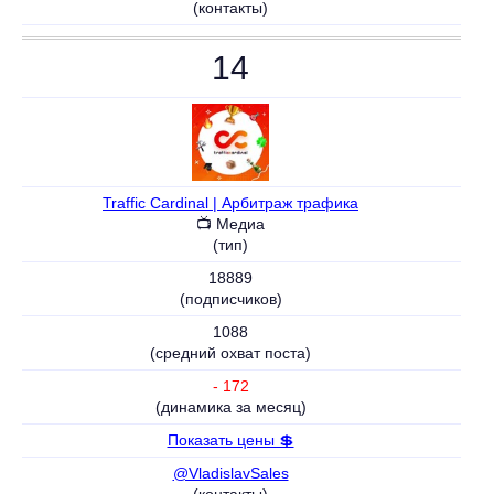
(контакты)
14
Traffic Cardinal | Арбитраж трафика
📺 Медиа
(тип)
18889
(подписчиков)
1088
(средний охват поста)
- 172
(динамика за месяц)
Показать цены 💲
@VladislavSales