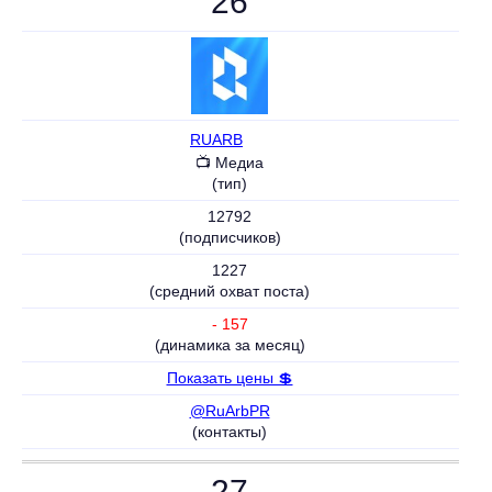
26
RUARB
⚠️
📺 Медиа
(тип)
12792
(подписчиков)
1227
(средний охват поста)
- 157
(динамика за месяц)
Показать цены 💲
@RuArbPR
(контакты)
27