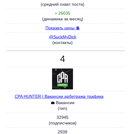
(средний охват поста)
+ 26035
(динамика за месяц)
Показать цены 💲
@SuckMyDick
(контакты)
4
CPA HUNTER | Вакансии арбитража трафика
⚠️
💼 Вакансии
(тип)
32945
(подписчиков)
2939