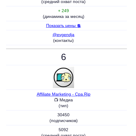
(средний охват поста)
+ 249
(динамика за месяц)
Показать цены 💲
@evgendja
(контакты)
6
Affiliate Marketing - Cpa.Rip
📺 Медиа
(тип)
30450
(подписчиков)
5092
(средний охват поста)