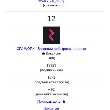
@DEVILS_hiring
(контакты)
12
CPA WORK | Вакансии арбитража трафика
💼 Вакансии
(тип)
19923
(подписчиков)
1871
(средний охват поста)
+ 92
(динамика за месяц)
Показать цены 💲
@viva_aff