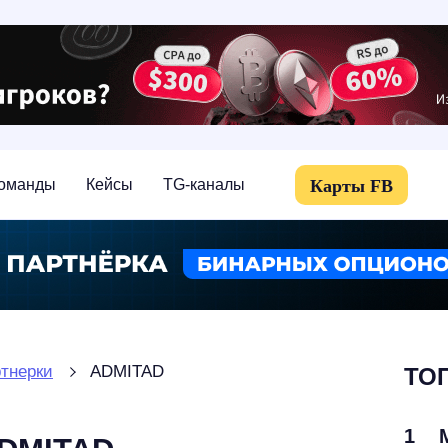
Карты FB
оманды
Кейсы
TG-каналы
тнерки
ADMITAD
ТОП
1