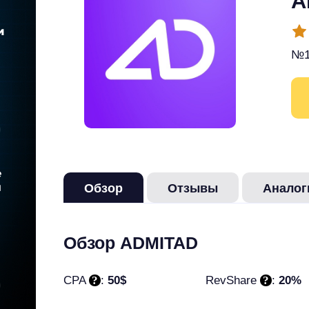
A
№1
Обзор
Отзывы
Аналог
Обзор ADMITAD
CPA
:
50$
RevShare
:
20%