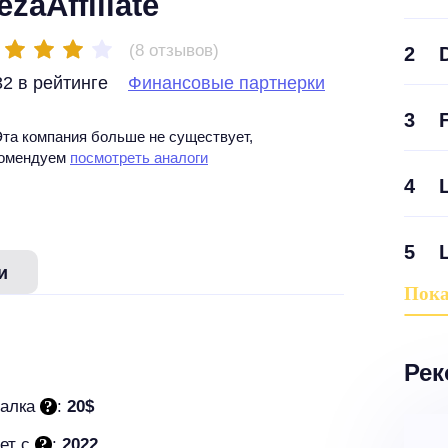
ezaAffiliate
(8 отзывов)
2
2 в рейтинге
Финансовые партнерки
3
Эта компания больше не существует,
комендуем
посмотреть аналоги
4
5
и
Пока
Рек
алка
:
20$
ет c
:
2022