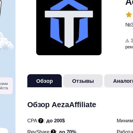
A
№3
⚠️ 
ре
Обзор
Отзывы
Аналог
Обзор AezaAffiliate
CPA
:
до 200$
Миним
RevShare
:
до 70%
Работа