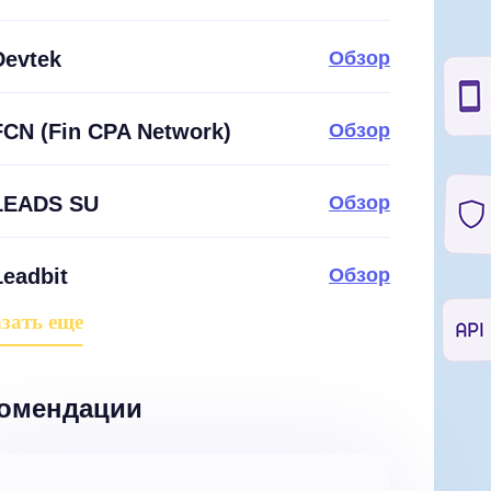
Devtek
Обзор
FCN (Fin CPA Network)
Обзор
LEADS SU
Обзор
Leadbit
Обзор
зать еще
омендации