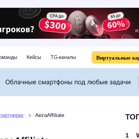
Виртуальные к
оманды
Кейсы
TG-каналы
партнерки
AezaAffiliate
ТОП
1
W