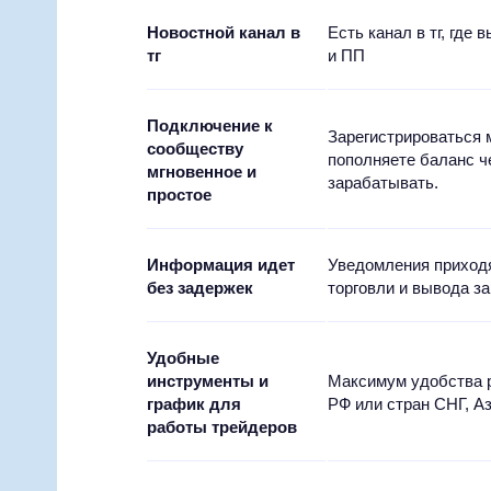
Новостной канал в
Есть канал в тг, где
тг
и ПП
Подключение к
Зарегистрироваться 
сообществу
пополняете баланс ч
мгновенное и
зарабатывать.
простое
Информация идет
Уведомления приходя
без задержек
торговли и вывода з
Удобные
инструменты и
Максимум удобства р
график для
РФ или стран СНГ, Аз
работы трейдеров