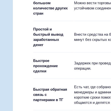
большом
Можно вести торговые
количестве других
устойчивом соединен
стран
Простой и
быстрый вывод
Внести средства на 
заработанных
минут без скрытых к
денег
Быстрое
Задержек при провед
прохождение
операции.
сделки
Есть чат, где собрано
Быстрая обратная
менеджеры и админис
связь с
короткие сроки помо
партнерами в ТГ
общаются и делятся