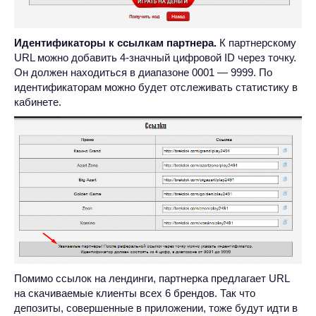
Идентификаторы к ссылкам партнера.
К партнерскому
URL можно добавить 4-значный цифровой ID через точку.
Он должен находиться в диапазоне 0001 — 9999. По
идентификаторам можно будет отслеживать статистику в
кабинете.
Помимо ссылок на лендинги, партнерка предлагает URL
на скачиваемые клиенты всех 6 брендов. Так что
депозиты, совершенные в приложении, тоже будут идти в