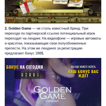
2. Golden Game
— не столь известный бренд. При
переходе по партнерской ссылке потенциальный игрок
переходит на лендинг. На видеофоне — игровые автоматы
и красотки, показывающие свои полуобнаженные
прелести. На этом же лендинге за регистрацию
предлагают бонус 288$.