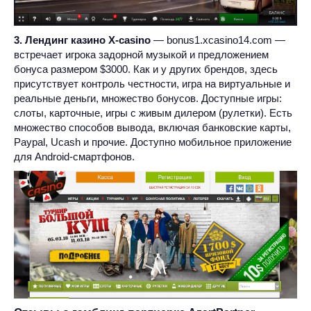
3. Лендинг казино X-casino
— bonus1.xcasino14.com —
встречает игрока задорной музыкой и предложением
бонуса размером $3000. Как и у других брендов, здесь
присутствует контроль честности, игра на виртуальные и
реальные деньги, множество бонусов. Доступные игры:
слоты, карточные, игры с живым дилером (рулетки). Есть
множество способов вывода, включая банковские карты,
Paypal, Ucash и прочие. Доступно мобильное приложение
для Android-смартфонов.