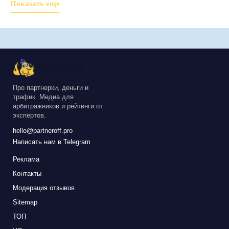
Показать еще
Про партнерки, деньги и
трафик. Медиа для
арбитражников и рейтинги от
экспертов.
hello@partneroff.pro
Написать нам в Telegram
Реклама
Контакты
Модерация отзывов
Sitemap
ТОП