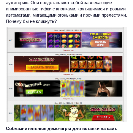
аудиторию. Они представляют собой завлекающие
анимированные гифки с кнопками, крутящимися игровыми
автоматами, мигающими огоньками и прочими прелестями.
Почему бы не кликнуть?
Соблазнительные демо-игры для вставки на сайт.