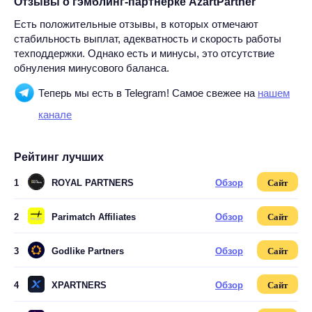
Отзывы о гэмблинг-партнерке AzartPartner
Есть положительные отзывы, в которых отмечают
стабильность выплат, адекватность и скорость работы
техподдержки. Однако есть и минусы, это отсутствие
обнуления минусового баланса.
Теперь мы есть в Telegram! Самое свежее на
нашем
канале
Рейтинг лучших
1
ROYAL PARTNERS
Обзор
Сайт
2
Parimatch Affiliates
Обзор
Сайт
3
Godlike Partners
Обзор
Сайт
4
XPARTNERS
Обзор
Сайт