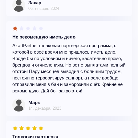
Захар
06. января. 2024
Не рекомендую иметь дело
AzartPartner шлаковая партнёрская программа, с
которой в своё время мне пришлось иметь дело.
Вроде бы по условиям и ничего, касательно промо,
брендов и отчислениям. Но вот с выплатами полный
отстой! Пару месяцев выводил с большим трудом,
постоянно терроризируя саппорт, а после вообще
отправили меня в бан и заморозили счёт. Крайне не
рекомендую. Дай бог, закроются!
Марк
14. декабря. 2023
Толковая партнерка