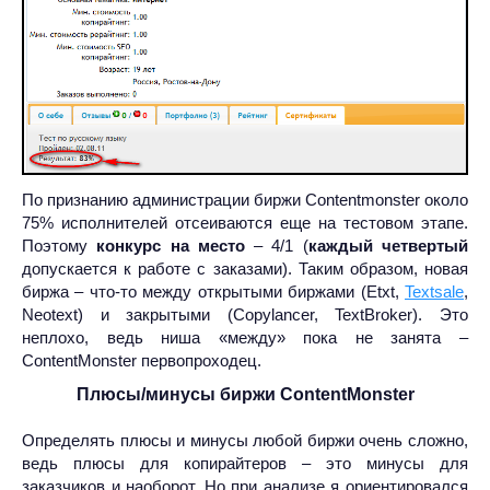
По признанию администрации биржи Contentmonster около
75% исполнителей отсеиваются еще на тестовом этапе.
Поэтому
конкурс на место
– 4/1 (
каждый четвертый
допускается к работе с заказами). Таким образом, новая
биржа – что-то между открытыми биржами (Etxt,
Textsale
,
Neotext) и закрытыми (Copylancer, TextBroker). Это
неплохо, ведь ниша «между» пока не занята –
ContentMonster первопроходец.
Плюсы/минусы биржи ContentMonster
Определять плюсы и минусы любой биржи очень сложно,
ведь плюсы для копирайтеров – это минусы для
заказчиков и наоборот. Но при анализе я ориентировался