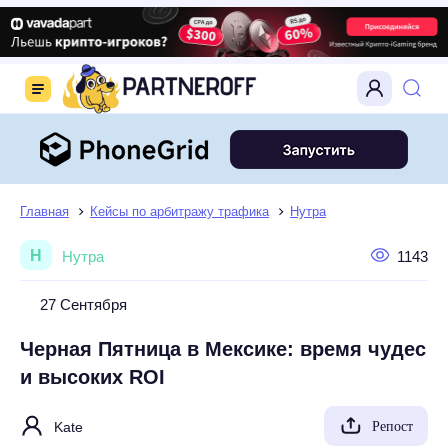
Главная
Кейсы по арбитражу трафика
Нутра
Н
Нутра
1143
27 Сентября
Черная Пятница в Мексике: время чудес
и высоких ROI
Kate
Репост