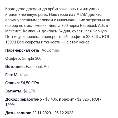
Когда дело доходит до арбитража, опыт и интуиция
играют ключевую роль. Наш герой из ЛАТАМ делится
своим успешным заливом с минимальными затратами на
оффер по омоложению Simpla 360 через Facebook Ads в
Мексике. Кампания длилась 34 дня, охватывая Черную
Пятницу, и принесла невероятный профит в $2 326 с ROI
199%! Все секреты и тонкости — в этом кейсе.
Партнерская сеть
:
AdCombo
Оффер:
Simpla 360
Источник
:
Facebook Ads
Гео
: Мексика
Ставка
: $4,50 CPA
Затраты
:
$1 170
Доход: заработано
-
$3 496
,
профит
-
$2 326
, ROI -
199%.
Даты залива
: 22.11.2023 - 26.12.2023