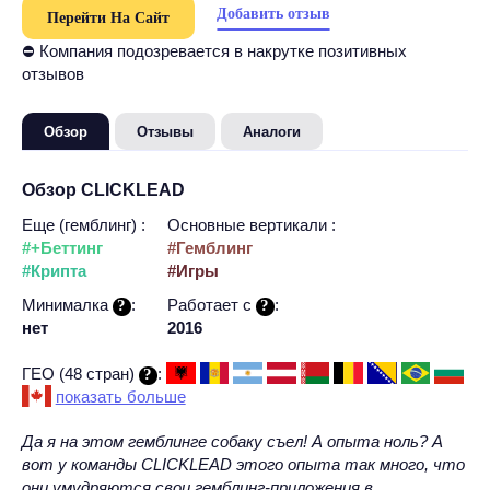
Добавить отзыв
Перейти На Сайт
⛔ Компания подозревается в накрутке позитивных
отзывов
Обзор
Отзывы
Аналоги
Обзор CLICKLEAD
Еще (гемблинг) :
Основные вертикали :
#+Беттинг
#Гемблинг
#Крипта
#Игры
Минималка
:
Работает c
:
нет
2016
ГЕО (48 стран)
:
показать больше
Да я на этом гемблинге собаку съел! А опыта ноль? А
вот у команды CLICKLEAD этого опыта так много, что
они умудряются свои гемблинг-приложения в