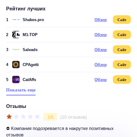
Рейтинг лучших
1
Shakes.pro
Обзор
Сайт
2
M1-TOP
Обзор
Сайт
3
Saleads
Обзор
Сайт
4
CPAgetti
Обзор
Сайт
5
CatAffs
Обзор
Сайт
Показать еще
Отзывы
1/5
(10 отзывов)
⛔ Компания подозревается в накрутке позитивных
отзывов