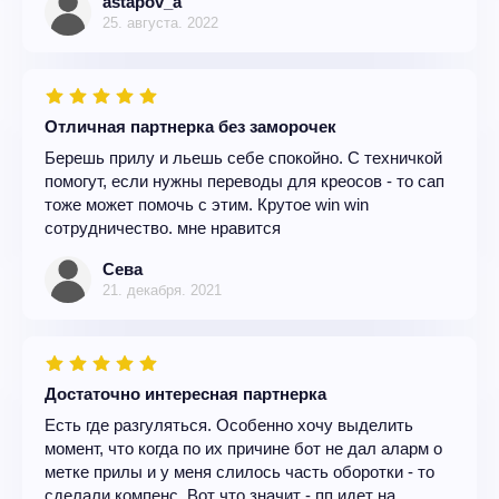
astapov_a
25. августа. 2022
Отличная партнерка без заморочек
Берешь прилу и льешь себе спокойно. С техничкой
помогут, если нужны переводы для креосов - то сап
тоже может помочь с этим. Крутое win win
сотрудничество. мне нравится
Сева
21. декабря. 2021
Достаточно интересная партнерка
Есть где разгуляться. Особенно хочу выделить
момент, что когда по их причине бот не дал аларм о
метке прилы и у меня слилось часть оборотки - то
сделали компенс. Вот что значит - пп идет на