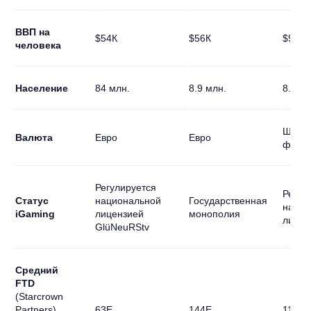
ВВП на
$54К
$56К
$99К
человека
Население
84 млн.
8.9 млн.
8.8 мл
Швейц
Валюта
Eвро
Eвро
фран
Регулируется
Регул
Статус
национальной
Государственная
нацио
iGaming
лицензией
монополия
лицен
GlüNeuRStv
Средний
FTD
(Starcrown
Partners)
63E
144E
111E