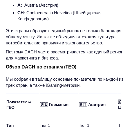
А:
Austria (Австрия)
CH:
Confoederatio Helvetica (Швейцарская
Конфедерация)
Эти страны образуют единый рынок не только благодаря
общему языку. Их также объединяют схожая культура,
потребительские привычки и законодательство.
Поэтому DACH часто рассматривается как единый регион
для маркетинга и бизнеса.
Обзор DACH по странам (ГЕО)
Мы собрали в таблицу основные показатели по каждой из
трех стран, а также iGaming-метрики.
Показатель/
🇨🇭
🇩🇪 Германия
🇦🇹 Австрия
ГЕО
Швей
Тип
Tier 1
Tier 1
Tier 1