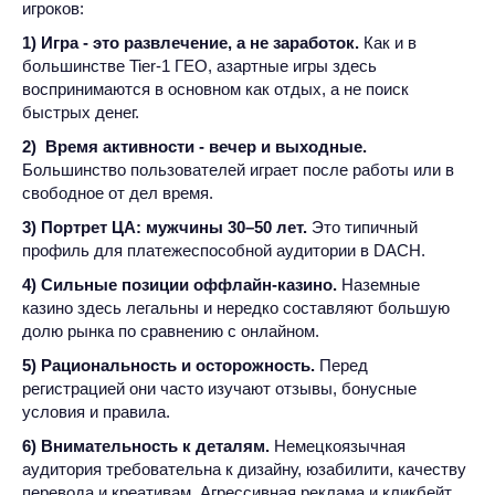
игроков:
1) Игра - это развлечение, а не заработок.
Как и в
большинстве Tier‑1 ГЕО, азартные игры здесь
воспринимаются в основном как отдых, а не поиск
быстрых денег.
2) Время активности - вечер и выходные.
Большинство пользователей играет после работы или в
свободное от дел время.
3) Портрет ЦА: мужчины 30–50 лет.
Это типичный
профиль для платежеспособной аудитории в DACH.
4) Сильные позиции оффлайн-казино.
Наземные
казино здесь легальны и нередко составляют большую
долю рынка по сравнению с онлайном.
5) Рациональность и осторожность.
Перед
регистрацией они часто изучают отзывы, бонусные
условия и правила.
6) Внимательность к деталям.
Немецкоязычная
аудитория требовательна к дизайну, юзабилити, качеству
перевода и креативам. Агрессивная реклама и кликбейт