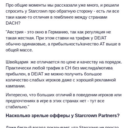
Про общие моменты мы рассказали уже много, и решили
спросить у Starcrown про обратную сторону - есть ли все
таки какие-то отличия в гемблинге между странами
DACH?
"Австрия - это окно в Германию, так как регуляция не
такая жесткая. При этом ставки на трафик у DE/AT
обычно одинаковые, а прибыльность/качество AT выше в
общей массе.
Швейцария же отличается по цене и качеству на порядок.
Практически любой трафик в CH без мислида/мотива
прибылен, в DE/AT же можно получить большое
количество слабых игроков даже с хорошей рекламной
кампании.
Интересно, что больших отличий в поведении игроков или
предпочтениях в игре в этих странах нет - тут все
стабильно."
Насколько зрелые офферы у Starcrown Partners?
Даже беглый взгляд показывает, что Starcrown не просто