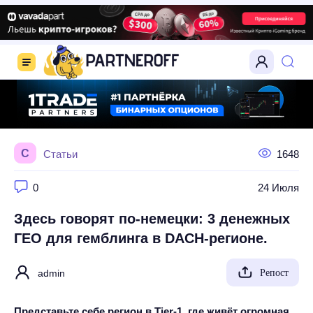
С
Статьи
1648
0
24 Июля
Здесь говорят по-немецки: 3 денежных
ГЕО для гемблинга в DACH-регионе.
admin
Репост
Представьте себе регион в Tier‑1, где живёт огромная