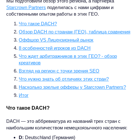
Мы подготовили обзор этого региона, а партнерка
Starcrown Partners
поделилась с нами цифрами и
собственными опытом работы в этих ГЕО.
Что такое DACH?
Обзор DACH по странам (ГЕО), таблица сравнения
Оффшор VS Лицензионный рынок
8 особенностей игроков из DACH
Что ждет арбитражников в этих ГЕО? - обзор
креативов
Взгляд на регион с точки зрения SEO
Что нужно знать об отличиях этих стран?
Насколько зрелые офферы у Starcrown Partners?
Итог
Что такое DACH?
DACH — это аббревиатура из названий трех стран с
наибольшим количеством немецкоязычного населения:
D:
Deutschland (Германия)