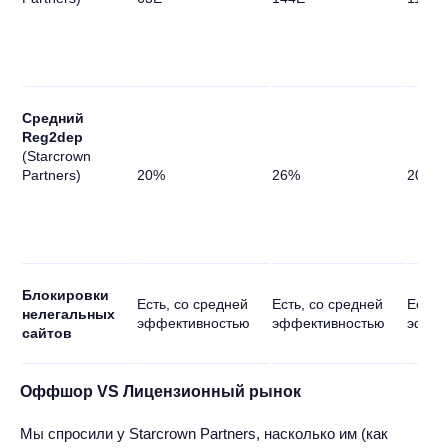
Средний
Reg2dep
(Starcrown
Partners)
20%
26%
20%
Блокировки
Есть, со средней
Есть, со средней
Есть,
нелегальных
эффективностью
эффективностью
эффек
сайтов
Оффшор VS Лицензионный рынок
Мы спросили у Starcrown Partners, насколько им (как