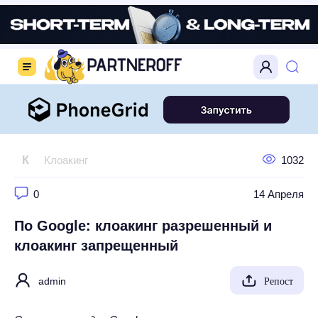
К
Клоакинг
1032
0
14 Апреля
По Google: клоакинг разрешенный и
клоакинг запрещенный
admin
Репост