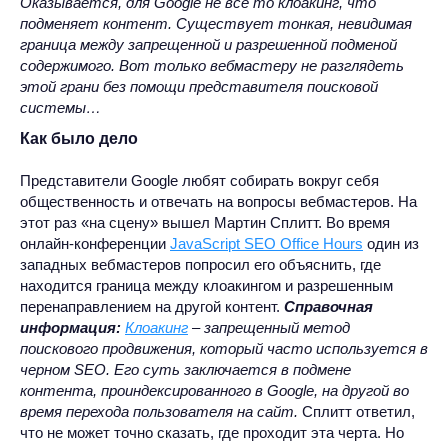
Оказывается, для Google не все то клоакинг, что
подменяет контент. Существует тонкая, невидимая
граница между запрещенной и разрешенной подменой
содержимого. Вот только вебмастеру не разглядеть
этой грани без помощи представителя поисковой
системы…
Как было дело
Представители Google любят собирать вокруг себя
общественность и отвечать на вопросы вебмастеров. На
этот раз «на сцену» вышел Мартин Сплитт. Во время
онлайн-конференции
JavaScript SEO Office Hours
один из
западных вебмастеров попросил его объяснить, где
находится граница между клоакингом и разрешенным
перенаправлением на другой контент.
Справочная
информация:
Клоакинг
– запрещенный метод
поискового продвижения, который часто используется в
черном SEO. Его суть заключается в подмене
контента, проиндексированного в Google, на другой во
время перехода пользователя на сайт.
Сплитт ответил,
что не может точно сказать, где проходит эта черта. Но