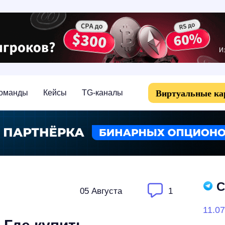
Виртуальные к
оманды
Кейсы
TG-каналы
С
05 Августа
1
11.07