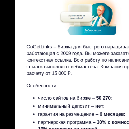
GoGetLinks – биржа для быстрого наращива
работающая с 2009 года. Вы можете заказать
контекстная ссылка. Всю работу по написан
ссылок выполняют вебмастера. Компания пр
расчету от 15 000 ₽.
Особенности:
число сайтов на бирже –
50 270
;
минимальный депозит –
нет
;
гарантия на размещение –
6 месяцев
;
партнерская программа –
30% с комисс
10% комиссии во второй
.