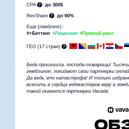
CPA
:
до 300$
RevShare
:
до 60%
Еще (гемблинг) :
#+Беттинг
#Лицензия
#Прямой рекл
ГЕО (17 стран)
:
Беда произошла, господа-товарищи! Тысяч
гемблинге, покидают свои партнерки онлай
Да ведь это катастрофа! И только избра
вселить в сердца вебмастеров веру в гем
такой окажется партнерка Vavada.