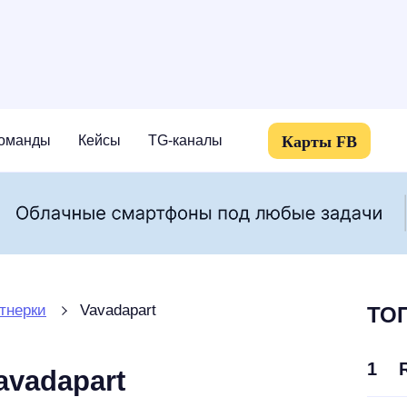
Карты FB
оманды
Кейсы
TG-каналы
тнерки
Vavadapart
ТОП
1
avadapart