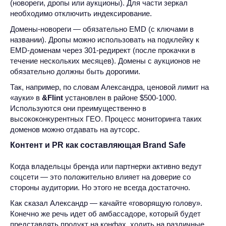
(новореги, дропы или аукционы). Для части зеркал
необходимо отключить индексирование.
Домены-новореги — обязательно EMD (с ключами в
названии). Дропы можно использовать на подклейку к
EMD-доменам через 301-редирект (после прокачки в
течение нескольких месяцев). Домены с аукционов не
обязательно должны быть дорогими.
Так, например, по словам Александра, ценовой лимит на
«ауки» в
&Flint
установлен в районе $500-1000.
Используются они преимущественно в
высококонкурентных ГЕО. Процесс мониторинга таких
доменов можно отдавать на аутсорс.
Контент и PR как составляющая Brand Safe
Когда владельцы бренда или партнерки активно ведут
соцсети — это положительно влияет на доверие со
стороны аудитории. Но этого не всегда достаточно.
Как сказал Александр — качайте «говорящую голову».
Конечно же речь идет об амбассадоре, который будет
представлять продукт на конфах, ходить на различные