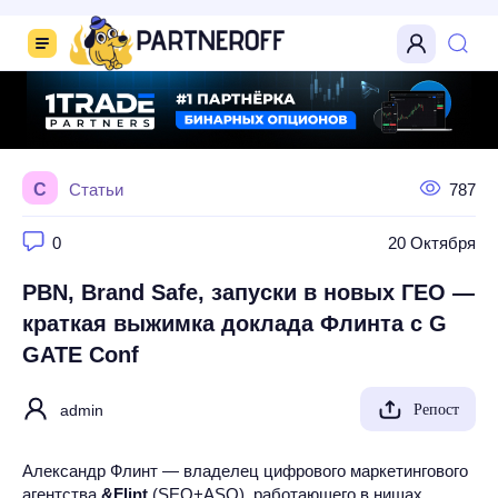
С
Статьи
787
0
20 Октября
PBN, Brand Safe, запуски в новых ГЕО —
краткая выжимка доклада Флинта с G
GATE Conf
admin
Репост
Александр Флинт — владелец цифрового маркетингового
агентства
&Flint
(SEO+ASO), работающего в нишах