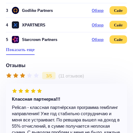
3
Godlike Partners
Обзор
Сайт
4
XPARTNERS
Обзор
Сайт
5
Starcrown Partners
Обзор
Сайт
Показать еще
Отзывы
3/5
(11 отзывов)
Классная партнерка!!!
Pelican - классная партнёрская программа гемблинг
направления! Уже год стабильно сотрудничаю и
меня все устраивает. По ревшара вышел на доход в
55% отчислений, в сумме получается неплохая
сумма. С выводом проблем у меня не было, каждые