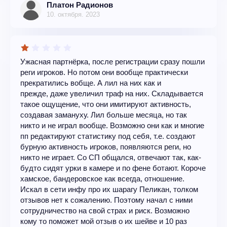
Платон Радионов
10. октября. 2023
Ужасная партнёрка, после регистрации сразу пошли
реги игроков. Но потом они вообще практически
прекратились вобще. А лил на них как и
прежде, даже увеличил траф на них. Складывается
такое ощущение, что они имитируют активность,
создавая замануху. Лил больше месяца, но так
никто и не играл вообще. Возможно они как и многие
пп редактируют статистику под себя, т.е. создают
бурную активность игроков, появляются реги, но
никто не играет. Со СП общался, отвечают так, как-
будто сидят урки в камере и по фене ботают. Короче
хамское, бандеровское как всегда, отношение.
Искал в сети инфу про их шарагу Пеликан, толком
отзывов нет к сожалению. Поэтому начал с ними
сотрудничество на свой страх и риск. Возможно
кому то поможет мой отзыв о их шейве и 10 раз