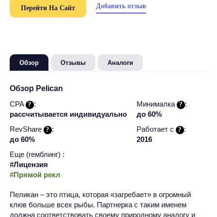
Добавить отзыв
Перейти На Сайт
Обзор
Отзывы
Аналоги
Обзор Pelican
CPA
:
Минималка
:
рассчитывается индивидуально
до 60%
RevShare
:
Работает c
:
до 60%
2016
Еще (гемблинг) :
#Лицензия
#Прямой рекл
Пеликан – это птица, которая «загребает» в огромный
клюв больше всех рыбы. Партнерка с таким именем
должна соответствовать своему природному аналогу и