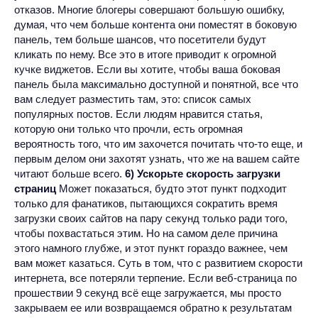
отказов. Многие блогеры совершают большую ошибку,
думая, что чем больше контента они поместят в боковую
панель, тем больше шансов, что посетители будут
кликать по нему. Все это в итоге приводит к огромной
кучке виджетов. Если вы хотите, чтобы ваша боковая
панель была максимально доступной и понятной, все что
вам следует разместить там, это: список самых
популярных постов. Если людям нравится статья,
которую они только что прочли, есть огромная
вероятность того, что им захочется почитать что-то еще, и
первым делом они захотят узнать, что же на вашем сайте
читают больше всего.
6) Ускорьте скорость загрузки
страниц
Может показаться, будто этот пункт подходит
только для фанатиков, пытающихся сократить время
загрузки своих сайтов на пару секунд только ради того,
чтобы похвастаться этим. Но на самом деле причина
этого намного глубже, и этот пункт гораздо важнее, чем
вам может казаться. Суть в том, что с развитием скорости
интернета, все потеряли терпение. Если веб-страница по
прошествии 9 секунд всё еще загружается, мы просто
закрываем ее или возвращаемся обратно к результатам