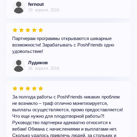
fernout
29. апреля. 2019
Партнерам программы открываются шикарные
возможности! Зарабатывать с PoshFriends одно
удовольствие!
Лудиков
26. апреля. 2019
За полгода работы с PoshFriends никаких проблем
не возникло – траф отлично монетизируется,
выплаты осуществляются, промо предоставляется!
Что еще нужно для плодотворной работы?!
Руководство партнерки адекватно относится к
вебам! Обмана с начислениями и выплатами нет.
Сколько удалось привлечь людей, за стольких и