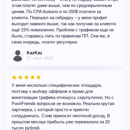
этом платят даже выше, чем по среднерыночным
ценам. По CPA бывало и по 200$ платили за
клиента. Перешел на гибридку – у меня профит
выходит намного выше, так как получаю за клиента
ещё 15% пожизненно. Проблем с трафиком еще не
было, стараюсь лить по правилам ПП. Они же, в
свою очередь, платят регулярно.
KazKaz
27. июня. 2019
У меня несколько специфических площадок,
поэтому к выбору офферов и промо для
монетизации трафика отношусь скрупулезно. Но с
PoshFriends вопросов не возникло. Реально крутая
партнерка, с которой просто и приятно
сотрудничать. Слив приносит неплохой доход. В
прошлом месяце прибыль уже перевалила за 20
тысяч рублей.