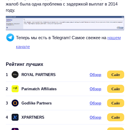
жалоб была одна проблема с задержкой выплат в 2014
году.
Теперь мы есть в Telegram! Самое свежее на
нашем
канале
Рейтинг лучших
1
ROYAL PARTNERS
Обзор
Сайт
2
Parimatch Affiliates
Обзор
Сайт
3
Godlike Partners
Обзор
Сайт
4
XPARTNERS
Обзор
Сайт