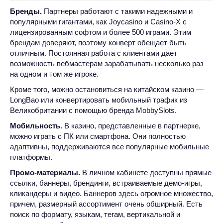
Бренды.
Партнеры работают с такими надежными и
популярными гигантами, как Joycasino и Casino-X с
лицензированным софтом и более 500 играми. Этим
брендам доверяют, поэтому конверт обещает быть
отличным. Постоянная работа с клиентами дает
возможность вебмастерам зарабатывать несколько раз
на одном и том же игроке.
Кроме того, можно остановиться на китайском казино —
LongBao или конвертировать мобильный трафик из
Великобритании с помощью бренда MobbySlots.
Мобильность.
В казино, представленные в партнерке,
можно играть с ПК или смартфона. Они полностью
адаптивны, поддерживаются все популярные мобильные
платформы.
Промо-материалы.
В личном кабинете доступны прямые
ссылки, баннеры, брендинги, встраиваемые демо-игры,
кликандеры и видео. Баннеров здесь огромное множество,
причем, размерный ассортимент очень обширный. Есть
поиск по формату, языкам, тегам, вертикальной и