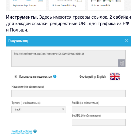
Инструменты.
Здесь имеются трекеры ссылок, 2 сабайди
для каждой ссылки, редиректные URL для трафика из РФ
и Польши.