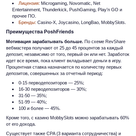
Лицензия:
Microgaming, Novomatic, Net
Entertainment, Thunderkick, PushGaming, Play’n GO и
прочее ПО.
Бренды:
Casino-X, Joycasino, LongBao, MobbySlots.
Преимущества PoshFriends
Мотивация зарабатывать больше.
По схеме RevShare
вебмастера получают от 25 до 45 процентов за каждый
депозит, независимо от того, первый он или нет. Заработок
идет все время, пока клиент вкладывает деньги в игру.
Процентная ставка назначается по количеству первых
депозитов, совершенных за отчетный период:
0-15 перводепозиторов — 25%;
16-30 перводепозиторов — 30%;
31-50 — 35%;
51-99 — 40%;
100 и более — 45%.
Кроме того, с казино MobbySlots можно зарабатывать 60%
от его дохода.
Существует также CPA (3 варианта сотрудничества) и