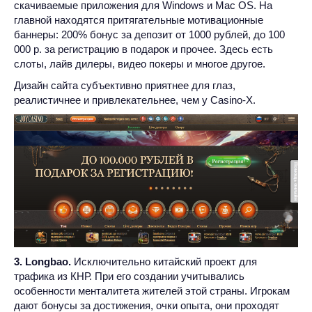
скачиваемые приложения для Windows и Mac OS. На
главной находятся притягательные мотивационные
баннеры: 200% бонус за депозит от 1000 рублей, до 100
000 р. за регистрацию в подарок и прочее. Здесь есть
слоты, лайв дилеры, видео покеры и многое другое.
Дизайн сайта субъективно приятнее для глаз,
реалистичнее и привлекательнее, чем у Casino-X.
3. Longbao.
Исключительно китайский проект для
трафика из КНР. При его создании учитывались
особенности менталитета жителей этой страны. Игрокам
дают бонусы за достижения, очки опыта, они проходят