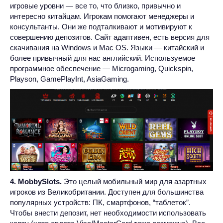
игровые уровни — все то, что близко, привычно и
интересно китайцам. Игрокам помогают менеджеры и
консультанты. Они же подталкивают и мотивируют к
совершению депозитов. Сайт адаптивен, есть версия для
скачивания на Windows и Mac OS. Языки — китайский и
более привычный для нас английский. Используемое
программное обеспечение — Microgaming, Quickspin,
Playson, GamePlayInt, AsiaGaming.
4. MobbySlots.
Это целый мобильный мир для азартных
игроков из Великобритании. Доступен для большинства
популярных устройств: ПК, смартфонов, “таблеток”.
Чтобы внести депозит, нет необходимости использовать