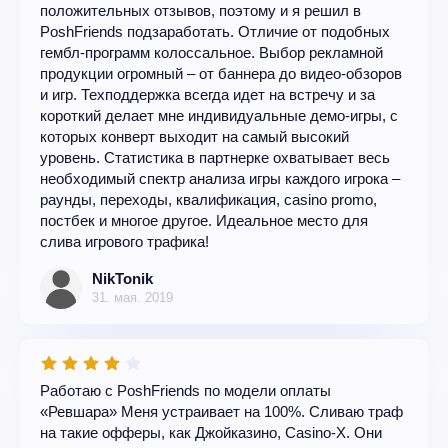
положительных отзывов, поэтому и я решил в
PoshFriends подзаработать. Отличие от подобных
гембл-программ колоссальное. Выбор рекламной
продукции огромный – от баннера до видео-обзоров
и игр. Техподдержка всегда идет на встречу и за
короткий делает мне индивидуальные демо-игры, с
которых конверт выходит на самый высокий
уровень. Статистика в партнерке охватывает весь
необходимый спектр анализа игры каждого игрока –
раунды, переходы, квалификация, casino promo,
постбек и многое другое. Идеальное место для
слива игрового трафика!
NikTonik
31. мая. 2019
Работаю с PoshFriends по модели оплаты
«Ревшара» Меня устраивает на 100%. Сливаю траф
на такие офферы, как Джойказино, Casino-Х. Они