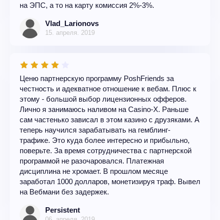
на ЭПС, а то на карту комиссия 2%-3%.
Vlad_Larionovs
15. апреля. 2019
Ценю партнерскую программу PoshFriends за
честность и адекватное отношение к вебам. Плюс к
этому - большой выбор лицензионных офферов.
Лично я занимаюсь наливом на Casino-Х. Раньше
сам частенько зависал в этом казино с друзяками. А
теперь научился зарабатывать на гемблинг-
трафике. Это куда более интересно и прибыльно,
поверьте. За время сотрудничества с партнерской
программой не разочаровался. Платежная
дисциплина не хромает. В прошлом месяце
заработал 1000 долларов, монетизируя траф. Вывел
на Вебмани без задержек.
Persistent
06. апреля. 2019