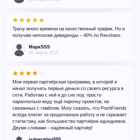
Трачу много времени на качественный трафик. Но и
получаю неплохие дивиденды – 40% по Revshare.
МаркSSS
30. марта. 2019
Моя первая партнёрская программа, в которой я
начал получать первые деньги со своего ресурса в
сети. Работаю с ней и до сих пор, просто
параллельно веду ещё парочку проектов, не
связанных с гэмблом. Могу сказать, что PoshFriends
всегда платит за проделанную работу и не скрывает
статистику, как большинство партнёрок-однодневок.
Двумя словами – надёжный партнёр!
vulnerating555