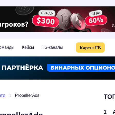
Карты FB
оманды
Кейсы
TG-каналы
ети
PropellerAds
ТОП
1