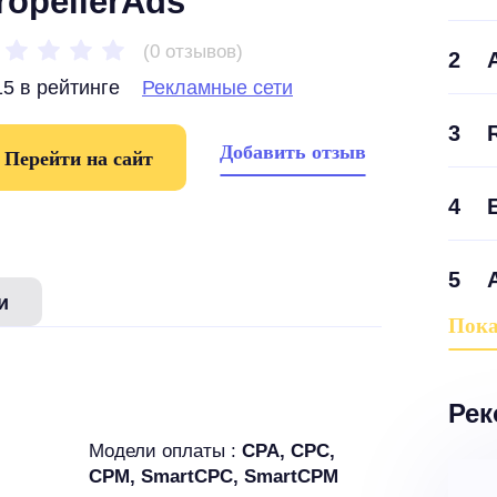
ropellerAds
(0 отзывов)
2
5 в рейтинге
Рекламные сети
3
Добавить отзыв
Перейти на сайт
4
5
и
Пока
Рек
Модели оплаты :
CPA, CPC,
CPM, SmartCPC, SmartCPM