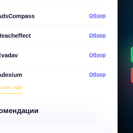
AdsCompass
Обзор
Reacheffect
Обзор
Evadav
Обзор
Adexium
Обзор
зать еще
омендации