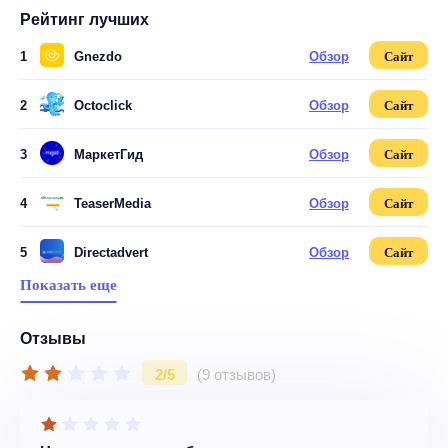
Рейтинг лучших
1
Gnezdo
Обзор
Сайт
2
Octoclick
Обзор
Сайт
3
МаркетГид
Обзор
Сайт
4
TeaserMedia
Обзор
Сайт
5
Directadvert
Обзор
Сайт
Показать еще
Отзывы
2/5
(9 отзывов)