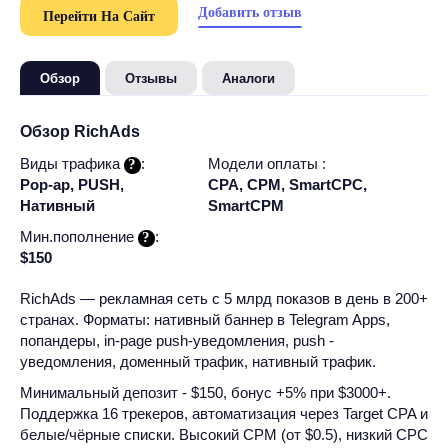
Добавить отзыв
Перейти На Сайт
Обзор
Отзывы
Аналоги
Обзор RichAds
Виды трафика
:
Модели оплаты :
Pop-ap, PUSH,
CPA, CPM, SmartCPC,
Нативный
SmartCPM
Мин.пополнение
:
$150
RichAds — рекламная сеть с 5 млрд показов в день в 200+
странах. Форматы: нативный баннер в Telegram Apps,
попандеры, in-page push-уведомления, push -
уведомления, доменный трафик, нативный трафик.
Минимальный депозит - $150, бонус +5% при $3000+.
Поддержка 16 трекеров, автоматизация через Target CPA и
белые/чёрные списки. Высокий CPM (от $0.5), низкий CPC