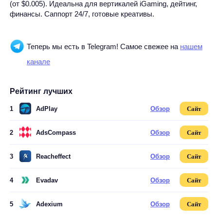
(от $0.005). Идеальна для вертикалей iGaming, дейтинг,
финансы. Саппорт 24/7, готовые креативы.
Теперь мы есть в Telegram! Самое свежее на
нашем
канале
Рейтинг лучших
1
AdPlay
Обзор
Сайт
2
AdsCompass
Обзор
Сайт
3
Reacheffect
Обзор
Сайт
4
Evadav
Обзор
Сайт
5
Adexium
Обзор
Сайт