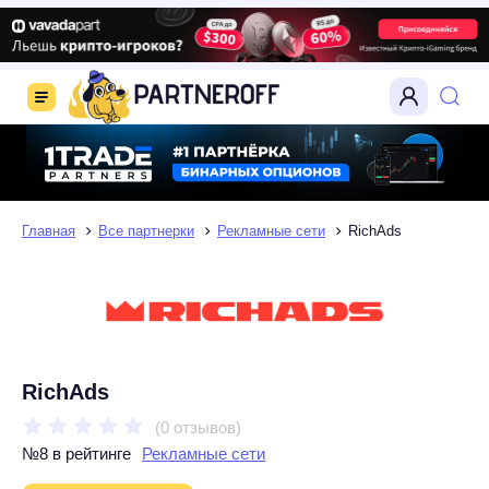
Главная
Все партнерки
Рекламные сети
RichAds
RichAds
(0 отзывов)
№8 в рейтинге
Рекламные сети