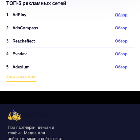
ТОП-5 рекламных сетей
1
AdPlay
Обзор
2
AdsCompass
Обзор
3
Reacheffect
Обзор
4
Evadav
Обзор
5
Adexium
Обзор
Показать еще
Про партнерки, деньги и
трафик. Медиа для
арбитражников и рейтинги от