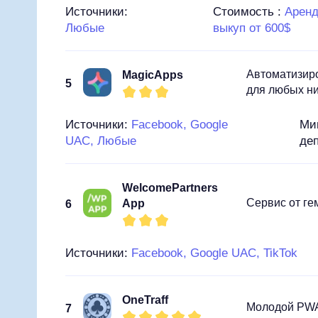
Источники:
Стоимость :
Аренд
Любые
выкуп от 600$
Автоматизир
MagicApps
5
для любых н
Источники:
Facebook, Google
Ми
UAC, Любые
де
WelcomePartners
Сервис от ге
App
6
Источники:
Facebook, Google UAC, TikTok
OneTraff
Молодой PWA-
7