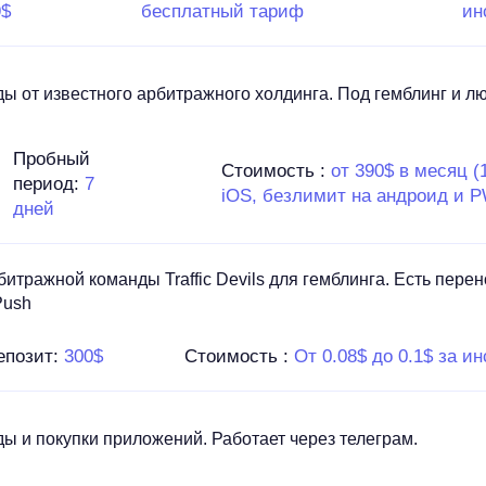
9$
бесплатный тариф
ин
ы от известного арбитражного холдинга. Под гемблинг и л
Пробный
Стоимость :
от 390$ в месяц (
период:
7
iOS, безлимит на андроид и 
дней
битражной команды Traffic Devils для гемблинга. Есть пер
Push
епозит:
300$
Стоимость :
От 0.08$ до 0.1$ за и
ы и покупки приложений. Работает через телеграм.