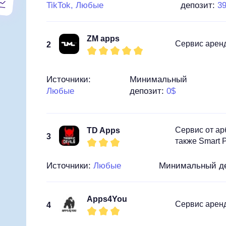
TikTok, Любые
депозит:
3
ZM apps
Сервис аренд
2
Источники:
Минимальный
Любые
депозит:
0$
Сервис от ар
TD Apps
3
также Smart 
Источники:
Любые
Минимальный д
Apps4You
Сервис аренд
4