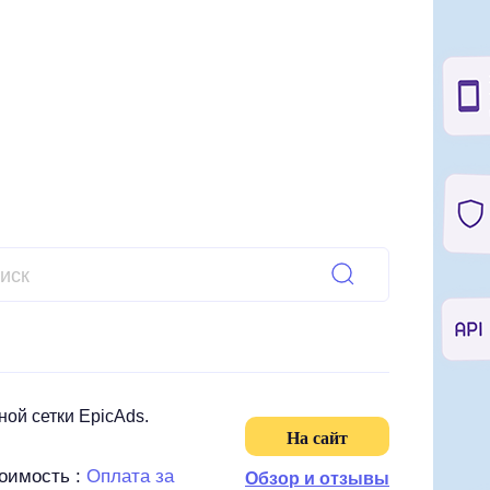
ой сетки EpicAds.
На сайт
оимость :
Оплата за
Типы :
Обзор и отзывы