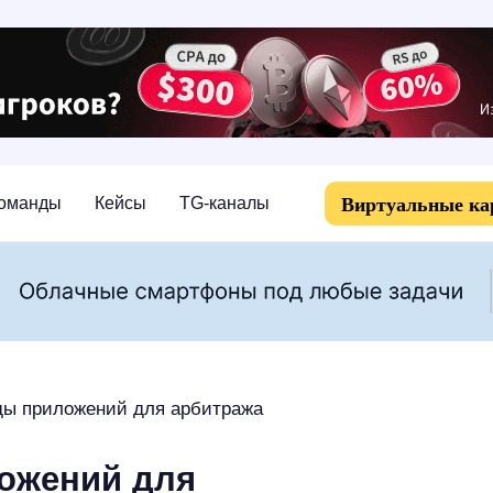
Виртуальные к
оманды
Кейсы
TG-каналы
ды приложений для арбитража
ожений для