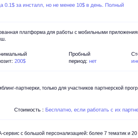
а 0.1$ за инсталл, но не менее 10$ в день. Полный
ованная платформа для работы с мобильными приложения
иш.
нимальный
Пробный
Ст
позит:
200$
период:
нет
ин
мблинг-партнерки, только для участников партнерской прог
Стоимость :
Бесплатно, если работать с их партн
сервис c большой персонализацией: более 7 тематик и 20