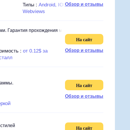
Обзор и отзывы
Типы :
Android, IOS, PWA,
Webviews
ми. Гарантия прохождения модерации
На сайт
Обзор и отзывы
оимость :
от 0.12$ за
Типы :
сталл
Android
раммы.
На сайт
Обзор и отзывы
еркой
 стилей
На сайт