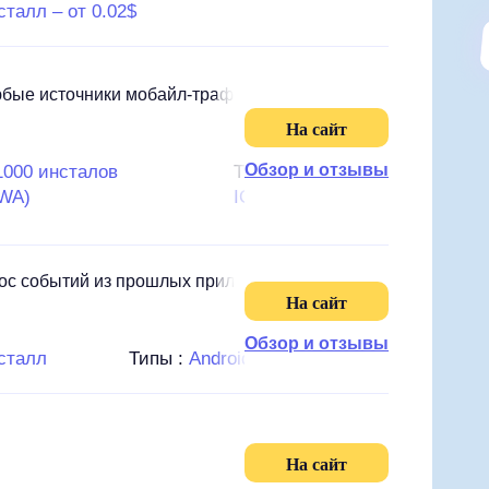
сталл – от 0.02$
PWA
юбые источники мобайл-трафика.
На сайт
Обзор и отзывы
1000 инсталов
Типы :
Android,
PWA)
IOS, PWA
енос событий из прошлых приложений, а
На сайт
Обзор и отзывы
нсталл
Типы :
Android, IOS
На сайт