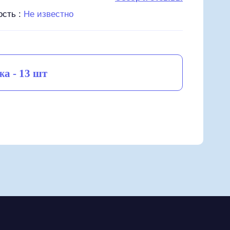
ость :
Не известно
а - 13 шт