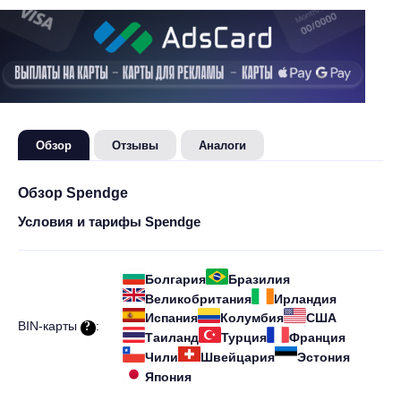
Обзор
Отзывы
Аналоги
Обзор Spendge
Условия и тарифы Spendge
Болгария
Бразилия
Великобритания
Ирландия
Испания
Колумбия
США
BIN-карты
:
Таиланд
Турция
Франция
Чили
Швейцария
Эстония
Япония