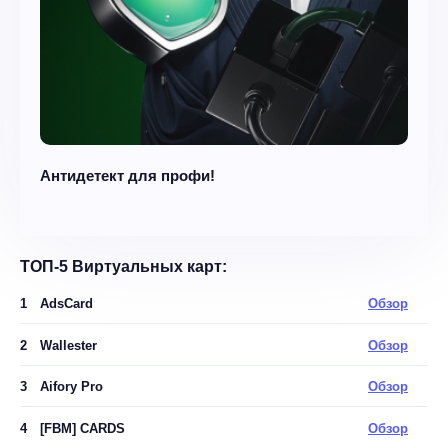
Антидетект для профи!
ТОП-5 Виртуальных карт:
1
AdsCard
Обзор
2
Wallester
Обзор
3
Aifory Pro
Обзор
4
[FBM] CARDS
Обзор