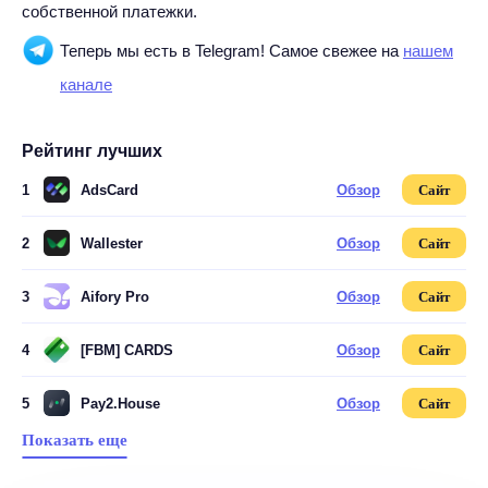
собственной платежки.
Теперь мы есть в Telegram! Самое свежее на
нашем
канале
Рейтинг лучших
1
AdsCard
Обзор
Сайт
2
Wallester
Обзор
Сайт
3
Aifory Pro
Обзор
Сайт
4
[FBM] CARDS
Обзор
Сайт
5
Pay2.House
Обзор
Сайт
Показать еще