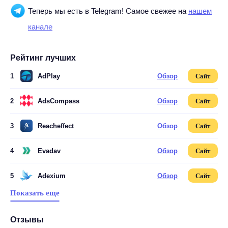
Теперь мы есть в Telegram! Самое свежее на
нашем
канале
Рейтинг лучших
1
AdPlay
Обзор
Сайт
2
AdsCompass
Обзор
Сайт
3
Reacheffect
Обзор
Сайт
4
Evadav
Обзор
Сайт
5
Adexium
Обзор
Сайт
Показать еще
Отзывы