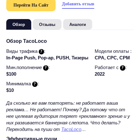
Добавить отзыв
Перейти На Сайт
Обзор
Отзывы
Аналоги
Обзор TacoLoco
Виды трафика
:
Модели оплаты :
In-Page Push, Pop-ap, PUSH, Тизеры
CPA, CPC, CPM
Мин.пополнение
:
Работает c
:
$100
2022
Минималка
:
$10
Да сколько же вам повторять: не работает ваша
реклама… Не работает! Почему? Да потому что от
нее целевая аудитория теряет «рекламное» зрение и у
них развивается баннерная слепота. Что делать?
Переходить на пуши от
TacoLoco
…
Эффективные пуши