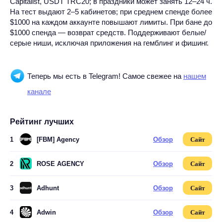
Capitalist, USDT TRC20; в праздники может занять 12–24 ч.
На тест выдают 2–5 кабинетов; при среднем спенде более
$1000 на каждом аккаунте повышают лимиты. При бане до
$1000 спенда — возврат средств. Поддерживают белые/
серые ниши, исключая приложения на гемблинг и фишинг.
Теперь мы есть в Telegram! Самое свежее на
нашем
канале
Рейтинг лучших
1
[FBM] Agency
Обзор
Сайт
2
ROSE AGENCY
Обзор
Сайт
3
Adhunt
Обзор
Сайт
4
Adwin
Обзор
Сайт