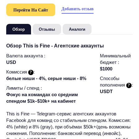
Добавить отзыв
Перейти На Сайт
Обзор
Отзывы
Аналоги
Обзор This is Fine - Агентские аккаунты
Валюта аккаунта :
Минимальный
USD
бюджет :
$1000
Комиссия
:
белые ниши - 4%, серые ниши - 8%
Способы
пополнения
:
Лимиты / спенд :
USDT
Фокус на командах со средним
спендом $1k–$10k+ на кабинет
This is Fine — Telegram‑сервис агентских аккаунтов
Facebook для команд со стабильным спендом. Комиссия:
4% (white) и 8% (gray), при объёмах $50k+/день возможны
снижения. Пополнение: банковский перевод (инвойс),