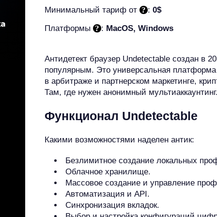
Минимальный тариф от
:
0$
Платформы
:
MacOS, Windows
Антидетект браузер Undetectable создан в 2
популярным. Это универсальная платформа 
в арбитраже и партнерском маркетинге, крип
Там, где нужен анонимный мультиаккаунтинг
Функционал Undetectable
Какими возможностями наделен антик:
Безлимитное создание локальных про
Облачное хранилище.
Массовое создание и управление про
Автоматизация и API.
Синхронизация вкладок.
Выбор и настройка конфигураций цифр