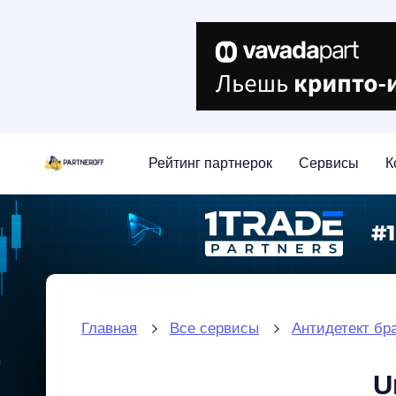
Рейтинг партнерок
Сервисы
К
Главная
Все сервисы
Антидетект бр
U