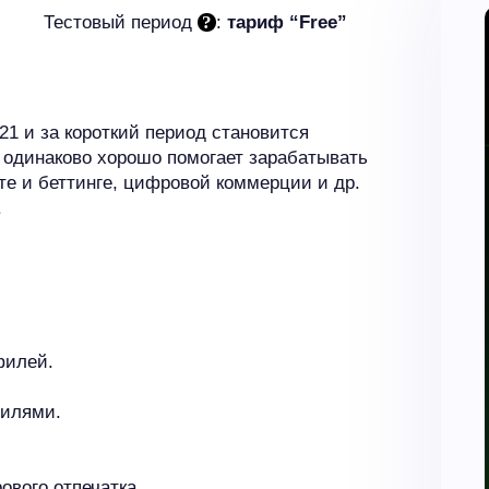
Тестовый период
:
тариф “Free”
021 и за короткий период становится
одинаково хорошо помогает зарабатывать
те и беттинге, цифровой коммерции и др.
.
филей.
филями.
ового отпечатка.