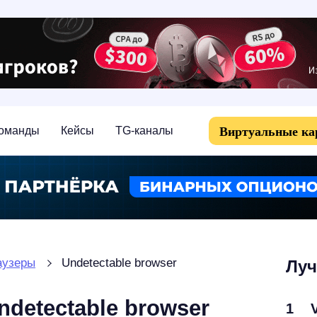
Виртуальные к
оманды
Кейсы
TG-каналы
аузеры
Undetectable browser
Луч
ndetectable browser
1