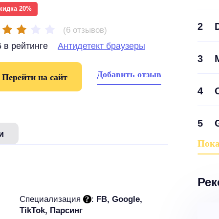
кидка 20%
2
(6 отзывов)
 в рейтинге
Антидетект браузеры
3
Добавить отзыв
Перейти на сайт
4
5
и
Пока
Рек
Специализация
:
FB, Google,
TikTok, Парсинг