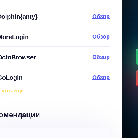
Dolphin{anty}
Обзор
MoreLogin
Обзор
OctoBrowser
Обзор
GoLogin
Обзор
зать еще
омендации