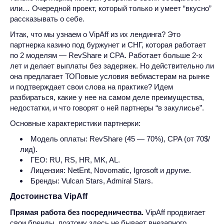
или… Очередной проект, который только и умеет “вкусно”
рассказывать о себе.
Итак, что мы узнаем о VipAff из их лендинга? Это
партнерка казино под буржунет и СНГ, которая работает
по 2 моделям — RevShare и CPA. Работает больше 2-х
лет и делает выплаты без задержек. Но действительно ли
она предлагает ТОПовые условия вебмастерам на рынке
и подтверждает свои слова на практике? Идем
разбираться, какие у нее на самом деле преимущества,
недостатки, и что говорят о ней партнеры “в закулисье”.
Основные характеристики партнерки:
Модель оплаты: RevShare (45 — 70%), СPA (от 70$/
лид).
ГЕО: RU, RS, HR, MK, AL.
Лицензия: NetEnt, Novomatic, Igrosoft и другие.
Бренды: Vulcan Stars, Admiral Stars.
Достоинства VipAff
Прямая работа без посредничества.
VipAff продвигает
свои бренды, поэтому здесь не бывает внезапного