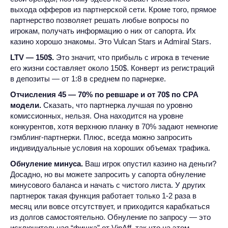
выхода офферов из партнерской сети. Кроме того, прямое
партнерство позволяет решать любые вопросы по
игрокам, получать информацию о них от сапорта. Их
казино хорошо знакомы. Это Vulcan Stars и Admiral Stars.
LTV — 150$.
Это значит, что прибыль с игрока в течение
его жизни составляет около 150$. Конверт из регистраций
в депозиты — от 1:8 в среднем по парнерке.
Отчисления 45 — 70% по ревшаре и от 70$ по CPA
модели.
Сказать, что партнерка лучшая по уровню
комиссионных, нельзя. Она находится на уровне
конкурентов, хотя верхнюю планку в 70% задают немногие
гэмблинг-партнерки. Плюс, всегда можно запросить
индивидуальные условия на хороших объемах трафика.
Обнуление минуса.
Ваш игрок опустил казино на деньги?
Досадно, но вы можете запросить у сапорта обнуление
минусового баланса и начать с чистого листа. У других
партнерок такая функция работает только 1-2 раза в
месяц или вовсе отсутствует, и приходится карабкаться
из долгов самостоятельно. Обнуление по запросу — это
исключительная “фишка” от VipAff, так что на этом