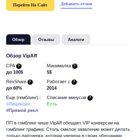
Добавить отзыв
Перейти На Сайт
Обзор
Отзывы
Аналоги
Обзор VipAff
CPA
:
Минималка
:
до 100$
5$
RevShare
:
Работает c
:
до 60%
2014
Еще (гемблинг) :
Списание минусов
:
#Лицензия
Есть
#Прямой рекл
ПП в гэмблинг нише VipAff обещает VIP конверсии на
гэмблинг трафике. Столь смелое заявление может делать
только партнерка, которая уверена в своих обещаниях