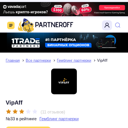
Главная
Все партнерки
Гемблинг партнерки
VipAff
VipAff
(11 отзывов)
№33 в рейтинге
Гемблинг партнерки