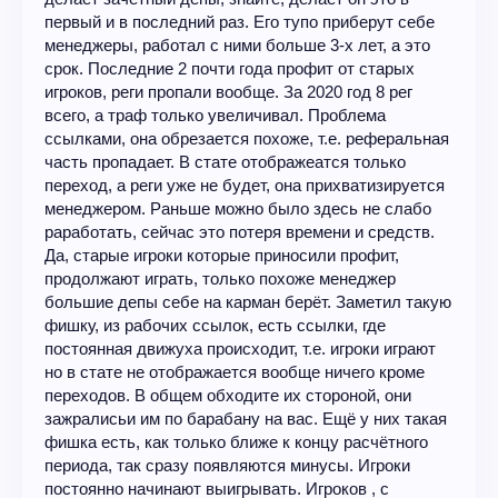
первый и в последний раз. Его тупо приберут себе
менеджеры, работал с ними больше 3-х лет, а это
срок. Последние 2 почти года профит от старых
игроков, реги пропали вообще. За 2020 год 8 рег
всего, а траф только увеличивал. Проблема
ссылками, она обрезается похоже, т.е. реферальная
часть пропадает. В стате отображеатся только
переход, а реги уже не будет, она прихватизируется
менеджером. Раньше можно было здесь не слабо
раработать, сейчас это потеря времени и средств.
Да, старые игроки которые приносили профит,
продолжают играть, только похоже менеджер
большие депы себе на карман берёт. Заметил такую
фишку, из рабочих ссылок, есть ссылки, где
постоянная движуха происходит, т.е. игроки играют
но в стате не отображается вообще ничего кроме
переходов. В общем обходите их стороной, они
зажралисьи им по барабану на вас. Ещё у них такая
фишка есть, как только ближе к концу расчётного
периода, так сразу появляются минусы. Игроки
постоянно начинают выигрывать. Игроков , с