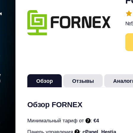
F
№5
Обзор
Отзывы
Аналог
Обзор FORNEX
Минимальный тариф от
:
€4
Панель управления
:
cPanel, Hestia,