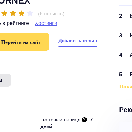
ORNEX
(6 отзывов)
2
 в рейтинге
Хостинги
3
Добавить отзыв
Перейти на сайт
4
5
и
Пока
Рек
Тестовый период
:
7
дней