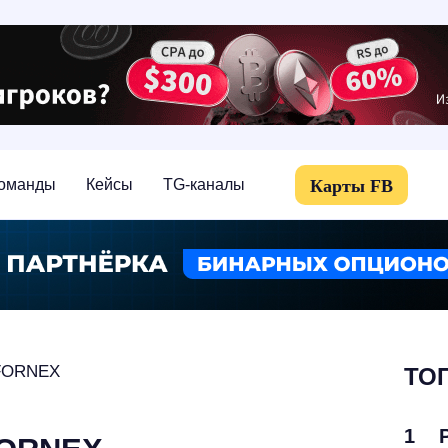
Карты FB
оманды
Кейсы
TG-каналы
FORNEX
ТОП
1