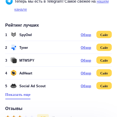
Теперь мы есть в Telegram! Самое свежее на
нашем
канале
Рейтинг лучших
1
SpyOwl
Обзор
Сайт
2
Tyver
Обзор
Сайт
3
MTWSPY
Обзор
Сайт
4
AdHeart
Обзор
Сайт
5
Social Ad Scout
Обзор
Сайт
Показать еще
Отзывы