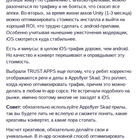
разогнаться по трафику и не бояться, что скосит все
аппки. Во-вторых, за время жизни акков Unity (1-3 месяца)
можно оптимизировать стоимость инсталла и выйти на
хороший ROI, что трудно сделать с android-прилами.
Особенно учитывая нынешние ужесточения модерации,
iOS смотрится куда стабильнее.
Есть и минусы: в целом iOS-трафик дороже, чем android.
Но качество и конверт перешивают и оправдывают эту
стоимость.
Выбрали TRUST APPS еще потому, что у ребят корректно
отображаются реги и депы в Appsflyer Skad. Это роляет,
когда нужно оптимизировать трафик, причем это можно
делать в любом in-app сорсе. Не встречали подобного на
рынке, именно поэтому многие не заходят в iOS.
Совет:
обязательно используйте Appsflyer Skad прилы,
так вы будете лить не вслепую и сможете понять, какие
креативы конвертят, а какие пора стопать.
Насчет креативов, обязательно делайте свои и
уникальные. В in-app основной способ оптимизировать