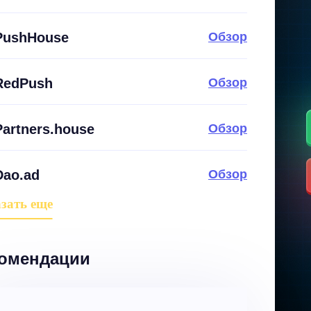
PushHouse
Обзор
RedPush
Обзор
Partners.house
Обзор
Dao.ad
Обзор
зать еще
омендации