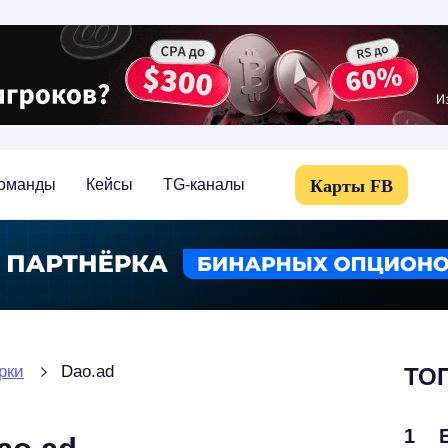
Карты FB
оманды
Кейсы
TG-каналы
рки
Dao.ad
ТОП
1