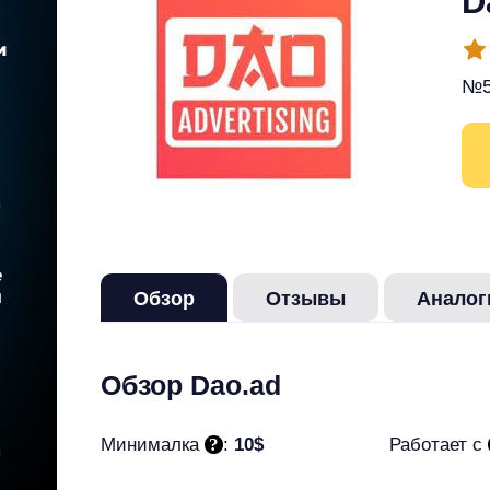
D
№5
Обзор
Отзывы
Аналог
Обзор Dao.ad
Минималка
:
10$
Работает c