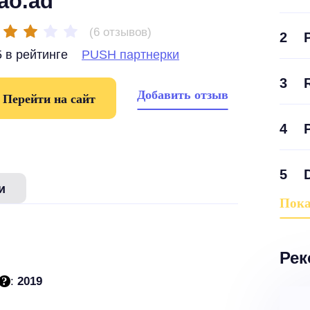
ao.ad
(6 отзывов)
2
 в рейтинге
PUSH партнерки
3
Добавить отзыв
Перейти на сайт
4
5
и
Пока
Рек
:
2019