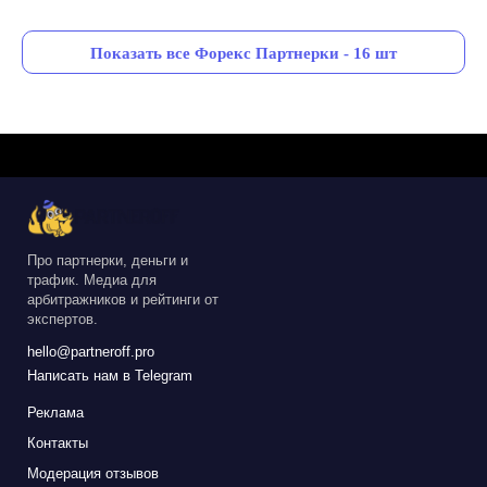
Показать все Форекс Партнерки - 16 шт
Про партнерки, деньги и
трафик. Медиа для
арбитражников и рейтинги от
экспертов.
hello@partneroff.pro
Написать нам в Telegram
Реклама
Контакты
Модерация отзывов