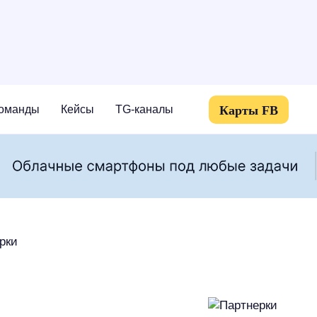
Карты FB
оманды
Кейсы
TG-каналы
рки