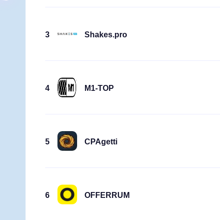
3
Shakes.pro
4
M1-TOP
5
CPAgetti
6
OFFERRUM