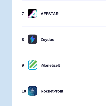
7
AFFSTAR
8
Zeydoo
9
iMonetizeIt
10
RocketProfit