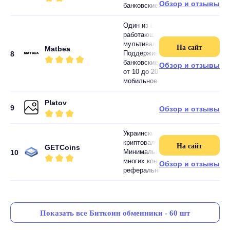
Обзор и отзывы
банковские карты и электронные
Один из старейших криптовалютн
работающий с 2014 года. Платф
мультивалютного кошелька, обме
На сайт
Matbea
Поддерживает более 60 криптова
8
банковские карты, СБП, ЮMoney, 
Обзор и отзывы
от 10 до 20 минут. Комиссия от 
мобильное приложение для iOS и 
Platov
9
Обзор и отзывы
Украинский автоматический обме
криптовалют на карты украинских 
На сайт
GETCoins
Минимальный порог обмена — от 0
10
многих конкурентов. Скорость обм
Обзор и отзывы
реферальная программа и накопи
Показать все Биткоин обменники - 60 шт