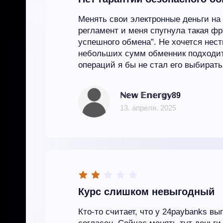
Менять свои электронные деньги на 
регламент и меня спугнула такая фр
успешного обмена”. Не хочется нест
небольших сумм обменник подходит
операций я бы не стал его выбирать
ℕ𝕖𝕨 𝔼𝕟𝕖𝕣𝕘𝕪89
13. апреля. 2025
Курс слишком невыгодный
Кто-то считает, что у 24paybanks вы