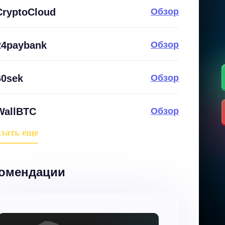
CryptoCloud
Обзор
24paybank
Обзор
60sek
Обзор
WallBTC
Обзор
зать еще
омендации