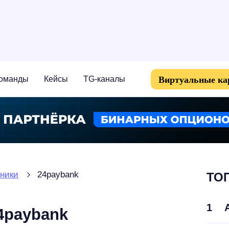
Виртуальные к
оманды
Кейсы
TG-каналы
ники
24paybank
ТОП
1
4paybank