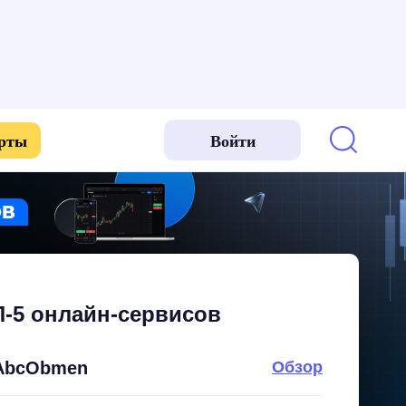
арты
Войти
-5 онлайн-сервисов
AbcObmen
Обзор