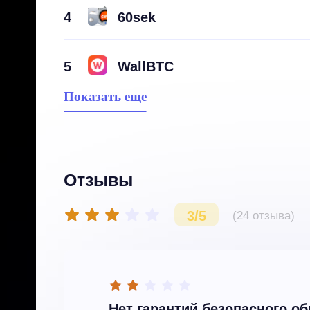
4
60sek
5
WallBTC
Показать еще
Отзывы
3/5
(24 отзыва)
Нет гарантий безопасного о